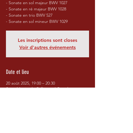
- Sonate en sol majeur BWV 1027
- Sonate en ré majeur BWV 1028
- Sonate en trio BWV 527
- Sonate en sol mineur BWV 1029
Les inscriptions sont closes
Voir d'autres événements
Date et lieu
20 août 2025, 19:00 – 20:30
Saint-Martin-de-Pallières, 1 Rue de
l'Amourié, 83560 Saint-Martin-de-Pallières,
France