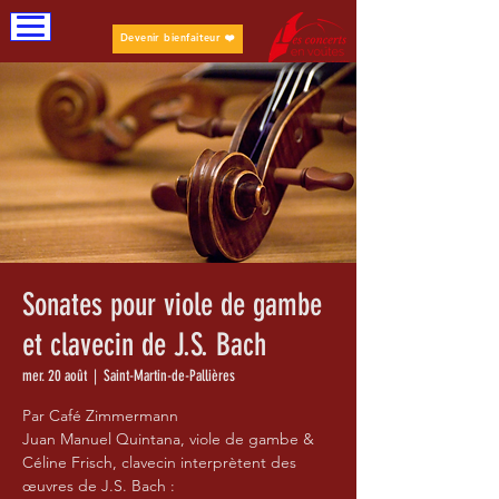
Devenir bienfaiteur ❤️
Sonates pour viole de gambe
et clavecin de J.S. Bach
mer. 20 août
  |  
Saint-Martin-de-Pallières
Par Café Zimmermann
Juan Manuel Quintana, viole de gambe &
Céline Frisch, clavecin interprètent des
œuvres de J.S. Bach :