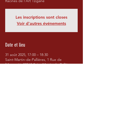
Racines de l’Art Tzigane
Les inscriptions sont closes
Voir d'autres événements
Date et lieu
31 août 2025, 17:00 – 18:30
Saint-Martin-de-Pallières, 1 Rue de
l'Amourié, 83560 Saint-Martin-de-Pallières,
France
Partager cet événement