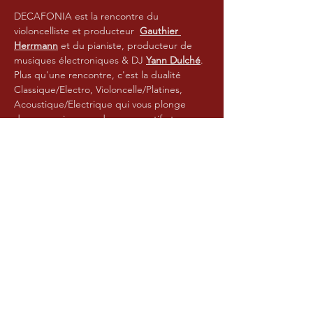
DECAFONIA est la rencontre du 
violoncelliste et producteur  
Gauthier 
Herrmann
 et du pianiste, producteur de 
musiques électroniques & DJ 
Yann Dulché
. 
Plus qu'une rencontre, c'est la dualité 
Classique/Electro, Violoncelle/Platines, 
Acoustique/Electrique qui vous plonge 
dans un univers moderne, narratif et 
envoutant. Une première rencontre lors 
d'un voyage au Moyen-Orient, puis 
presque 3 ans pour écrire un programme 
sans concession, où chaque univers se 
nourrit de celui de l'autre, où la culture 
s'enrichit d'une mixité nouvelle. Clavier, 
violoncelle, platines mais aussi violon et 
chant, une expérience à ne pas manquer !