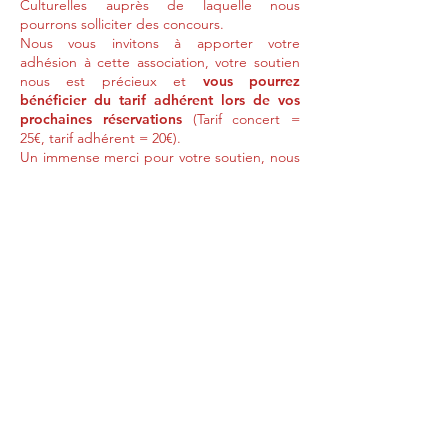
Culturelles auprès de laquelle nous
pourrons solliciter des concours.
Nous vous invitons à apporter votre
adhésion à cette association, votre soutien
nous est précieux et
vous pourrez
bénéficier du tarif adhérent lors de vos
prochaines réservations
(Tarif concert =
25€, tarif adhérent = 20€).
Un immense merci pour votre soutien, nous
permettant de faire vivre le patrimoine en
musique.
Michel et Diane de Boisgelin
Adhérer à l'association (solo)
Adhérer à l'association (duo)
Devenir bienfaiteur ❤️
NOUS CONTACTER