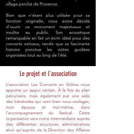
village perché de Provence.
Bien que n'étant plus utilisée pour sa
fonction originelle, nous avons décidé
d'ouvrir ce monument majestueux et
insolite au public. Son acoustique
remarquable en fait un écrin idéal pour des
concerts estivaux, tandis que sa fascinante
histoire ponctue les visites guidées
organisées tout au long de l'été.
Le projet et l'association
L’association Les Concerts en Voûtes nous
apporte un appui certain. À la fois au plan
pécuniaire, mais également par une aide
des bénévoles qui vont bien nous soulager,
mon épouse et moi-même, dans
l'accompagnement du festival. Cette
organisation sera notre intermédiaire auprès
des différentes structures administratives
ainsi qu’auprès de la Direction des Affaires